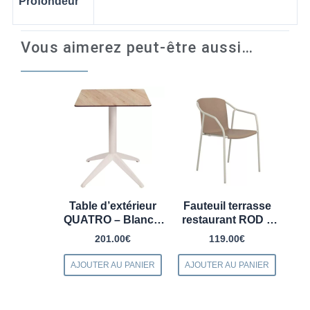
Profondeur
Vous aimerez peut-être aussi…
Produits similaires
Table d’extérieur
Fauteuil terrasse
QUATRO – Blanc –
restaurant ROD –
Mobilier terrasse
Mobilier
201.00
€
119.00
€
professionnel
professionnel
AJOUTER AU PANIER
AJOUTER AU PANIER