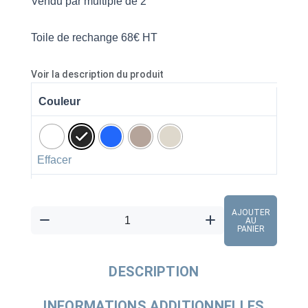
Vendu par multiple de 2
Toile de rechange 68€ HT
Voir la description du produit
quantité
Couleur
de
Bain
de
soleil
Effacer
Vela,
l'élégance
et
AJOUTER
AU
la
PANIER
fonctionnalité
pour
DESCRIPTION
les
établissements
INFORMATIONS ADDITIONNELLES